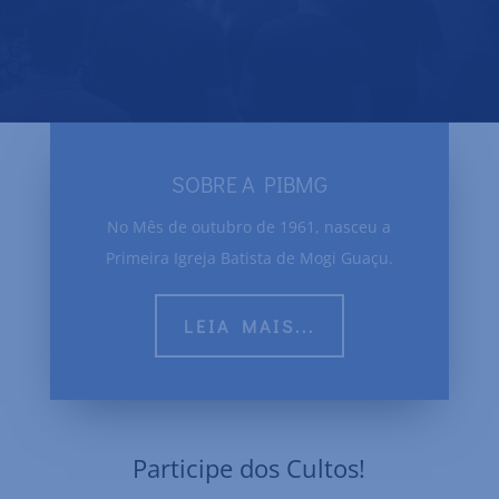
SOBRE A PIBMG
No Mês de outubro de 1961, nasceu a
Primeira Igreja Batista de Mogi Guaçu.
LEIA MAIS...
Participe dos Cultos!