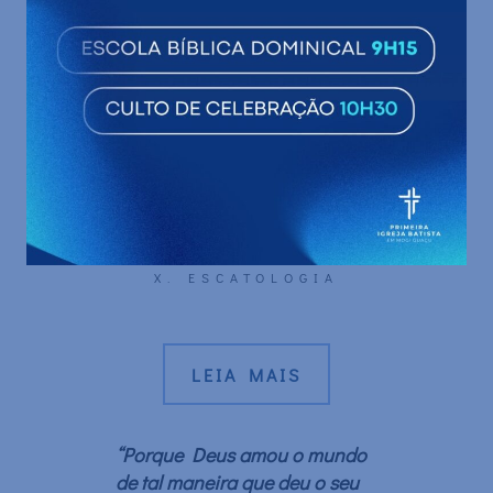
I. BIBLIOLOGIA
II. TEOLOGIA PRÓPRIA
III. CRISTOLOGIA
IV. ANGELOLOGIA
V. ANTROPOLOGIA
VI. HAMARTIOLOGIA
VII. SOTERIOLOGIA
VIII. PNEUMATOLOGIA
IX. ECLESIOLOGIA
X. ESCATOLOGIA
LEIA MAIS
“Porque Deus amou o mundo
de tal maneira que deu o seu