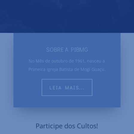
SOBRE A PIBMG
No Mês de outubro de 1961, nasceu a
Primeira Igreja Batista de Mogi Guaçu.
LEIA MAIS...
Participe dos Cultos!